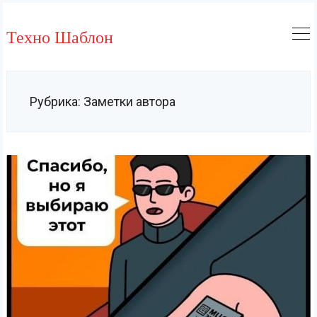
Skip
to
Техно Шаблон
content
Рубрика:
Заметки автора