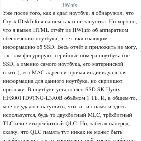
HWinfo.
Уже после того, как я сдал ноутбук, я обнаружил, что
CrystalDiskInfo я на нём так и не запустил. Но хорошо,
что я вывел HTML отчёт из HWinfo об аппаратном
обеспечении ноутбука, в т.ч. включающим
информацию об SSD. Весь отчёт я приложить не могу,
т.к. там фигурируют серийные номера ноутбука (не
SSD, а именно самого ноутбука, его материнской
платы), его MAC-адреса и прочая индивидуальная
информация для данного ноутбука, но скриншот
приложу. В ноутбуке установлен SSD SK Hynix
HFS001TD9TNG-L3A0B объёмом 1 ТБ. И, в общем-то,
мне не удалось нагуглить, что за тип памяти здесь
используется, будь то двухбитный MLC, трёхбитный
TLC или четырёхбитный QLC. Но, забегая наперёд,
скажу, что QLC память тут никак не может быть
задействована, т.к. накопители с ней имеют свойство